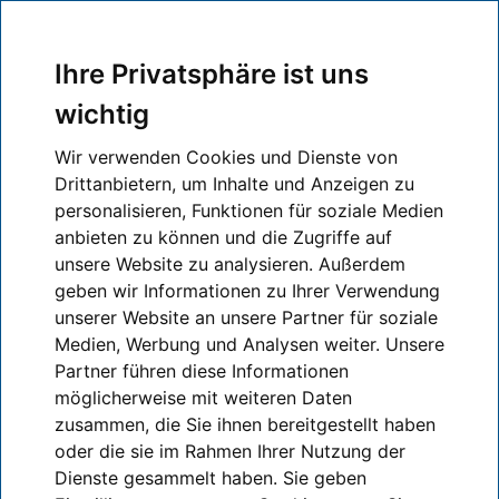
Ihre Privatsphäre ist uns
wichtig
Exportlexikon
Wir verwenden Cookies und Dienste von
Drittanbietern, um Inhalte und Anzeigen zu
personalisieren, Funktionen für soziale Medien
anbieten zu können und die Zugriffe auf
A
B
C
D
E
F
G
H
I
J
K
L
M
N
O
unsere Website zu analysieren. Außerdem
P
Q
R
S
T
U
V
W
X
Z
geben wir Informationen zu Ihrer Verwendung
unserer Website an unsere Partner für soziale
Medien, Werbung und Analysen weiter. Unsere
Zurück zur Übersicht
Partner führen diese Informationen
IHK-Finder
Rumänien
möglicherweise mit weiteren Daten
Sehen Sie hier die Stärken und Schwächen, sowie
zusammen, die Sie ihnen bereitgestellt haben
die Chancen und Risiken der rumänischen
Wirtschaft.
oder die sie im Rahmen Ihrer Nutzung der
Strengths (Stärken):
Dienste gesammelt haben. Sie geben
EU-Mitgliedschaft seit 2007 und seit 2025