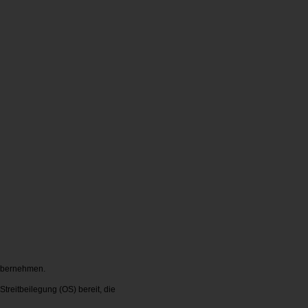
 übernehmen.
treitbeilegung (OS) bereit, die