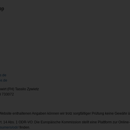
e.de
ie.de
wirt (FH) Tassilo Zywietz
RB 733072
er Website enthaltenen Angaben können wir trotz sorgfältiger Prüfung keine Gewähr
. 14 Abs. 1 ODR-VO: Die Europäische Kommission stellt eine Plattform zur Online-S
nsumers/odr/
finden.