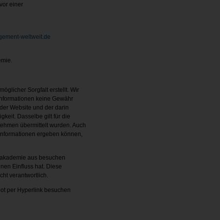
vor einer
ement-weltweit.de
emie.
glicher Sorgfalt erstellt. Wir
n Informationen keine Gewähr
der Website und der darin
eit. Dasselbe gilt für die
nehmen übermittelt wurden. Auch
 Informationen ergeben können,
ortakademie aus besuchen
nen Einfluss hat. Diese
ht verantwortlich.
bot per Hyperlink besuchen