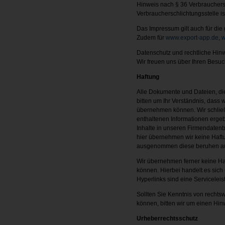
Hinweis nach § 36 Verbrauchers
Verbraucherschlichtungsstelle is
Das Impressum gilt auch für d
Zudem für
www.export-app.de
,
w
Datenschutz und rechtliche Hin
Wir freuen uns über Ihren Besu
Haftung
Alle Dokumente und Dateien, die
bitten um Ihr Verständnis, dass 
übernehmen können. Wir schließe
enthaltenen Informationen ergeb
Inhalte in unseren Firmendatenb
hier übernehmen wir keine Haftu
ausgenommen diese beruhen auf 
Wir übernehmen ferner keine Ha
können. Hierbei handelt es sich
Hyperlinks sind eine Serviceleis
Sollten Sie Kenntnis von rechts
können, bitten wir um einen Hi
Urheberrechtsschutz