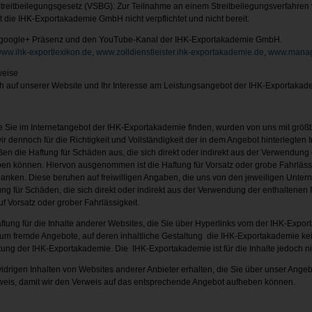
treitbeilegungsgesetz (VSBG): Zur Teilnahme an einem Streitbeilegungsverfahren 
t die IHK-Exportakademie GmbH nicht verpflichtet und nicht bereit.
ie google+ Präsenz und den YouTube-Kanal der IHK-Exportakademie GmbH.
ww.ihk-exportlexikon.de
,
www.zolldienstleister.ihk-exportakademie.de
,
www.manag
weise
ch auf unserer Website und Ihr Interesse am Leistungsangebot der IHK-Exportakad
 Sie im Internetangebot der IHK-Exportakademie finden, wurden von uns mit größtmö
wir dennoch für die Richtigkeit und Vollständigkeit der in dem Angebot hinterlegte
n die Haftung für Schäden aus, die sich direkt oder indirekt aus der Verwendung 
en können. Hiervon ausgenommen ist die Haftung für Vorsatz oder grobe Fahrlässigk
anken. Diese beruhen auf freiwilligen Angaben, die uns von den jeweiligen Unter
ng für Schäden, die sich direkt oder indirekt aus der Verwendung der enthaltenen
Vorsatz oder grober Fahrlässigkeit.
ftung für die Inhalte anderer Websites, die Sie über Hyperlinks vom der IHK-Exp
 um fremde Angebote, auf deren inhaltliche Gestaltung die IHK-Exportakademie kei
tung der IHK-Exportakademie. Die IHK-Exportakademie ist für die Inhalte jedoch nic
widrigen Inhalten von Websites anderer Anbieter erhalten, die Sie über unser Ange
nweis, damit wir den Verweis auf das entsprechende Angebot aufheben können.