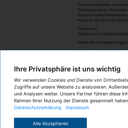
Unsere Internetseiten sind urheb
Exportakademie zu. Das vollstän
Benutzen unserer Internetseiten 
freuen wir uns über Link-Verweis
Datenschutz:
Hinweise zum Datenschutz finde
Sollten Sie noch weitere Frage
IHK-Exportakademie GmbH
Jägerstraße 30
70174 Stuttgart
Ihre Privatsphäre ist uns wichtig
Telefon 0711 2005-1313
Telefax 0711 2005-601189
Wir verwenden Cookies und Dienste von Drittanbieter
E-Mail:
info@ihk-exportakademi
Zugriffe auf unsere Website zu analysieren. Außerd
© IHK-Exportakademie GmbH
und Analysen weiter. Unsere Partner führen diese In
Für die Richtigkeit der in dies
Rahmen Ihrer Nutzung der Dienste gesammelt haben. 
Datenschutzerklärung
Impressum
Programmierung
TELENORMA AG