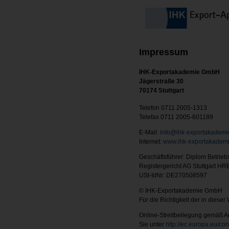
Impressum
IHK-Exportakademie GmbH
Jägerstraße 30
70174 Stuttgart
Telefon 0711 2005-1313
Telefax 0711 2005-601189
E-Mail:
info@ihk-exportakademi
Internet:
www.ihk-exportakadem
Geschäftsführer: Diplom Betriebs
Registergericht AG Stuttgart H
USt-IdNr: DE270508597
© IHK-Exportakademie GmbH
Für die Richtigkeit der in dies
Online-Streitbeilegung gemäß Art
Sie unter
http://ec.europa.eu/co