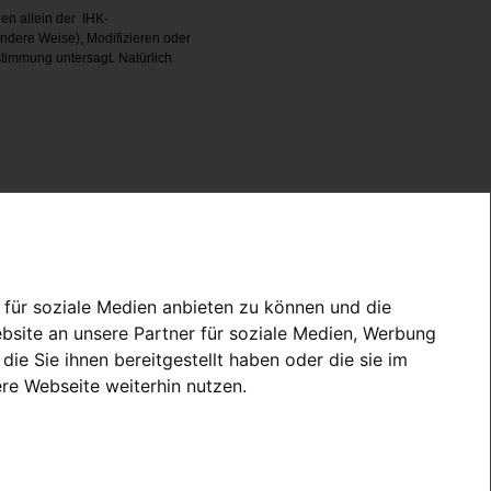
hen allein der IHK-
andere Weise), Modifizieren oder
stimmung untersagt. Natürlich
 für soziale Medien anbieten zu können und die
bsite an unsere Partner für soziale Medien, Werbung
e Sie ihnen bereitgestellt haben oder die sie im
 übernehmen.
re Webseite weiterhin nutzen.